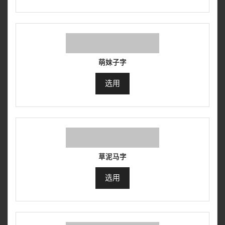
萌妹子字
选用
草泥马字
选用