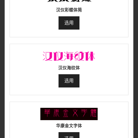
汉仪彩蝶体简
选用
汉仪海纹体
选用
华康金文字体