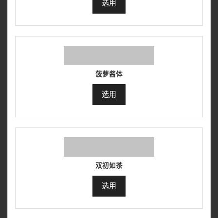
选用
菠萝酱体
选用
双初如茶
选用