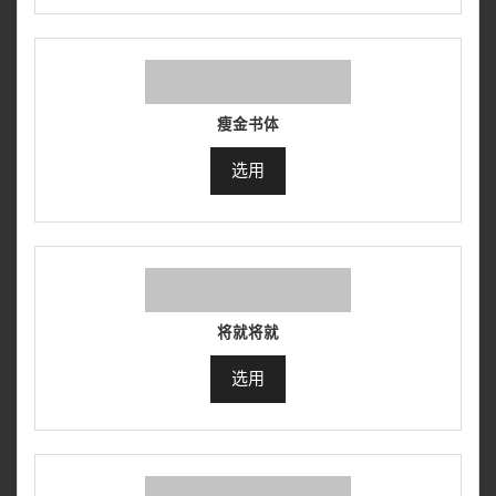
瘦金书体
选用
将就将就
选用