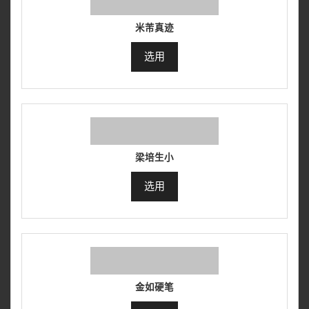
米芾真迹
选用
梁培生小
选用
金如硬笔