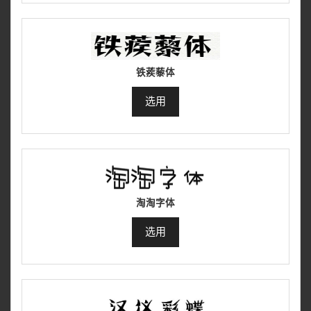
铁蒺藜体
选用
淘淘字体
选用