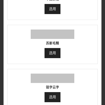
选用
苏新毛糙
选用
锐字云字
选用