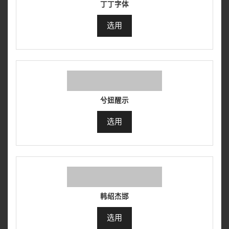
丁丁字体
选用
兮妞醒示
选用
韩绍杰邯
选用