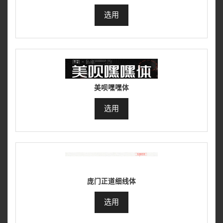
选用
美呗嘿嘿体
选用
庞门正道细线体
选用