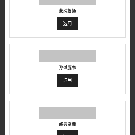
蒙纳摇扬
选用
孙过庭书
选用
经典空趣