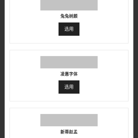
兔兔树颜
选用
凌惠字体
选用
新蒂赵孟