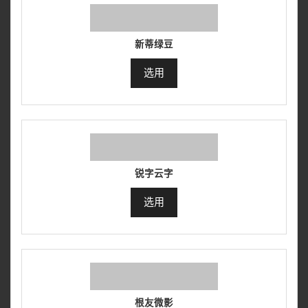
新蒂绿豆
选用
锐字云字
选用
根友微影