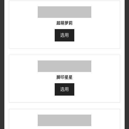
超萌萝莉
选用
脚印星星
选用