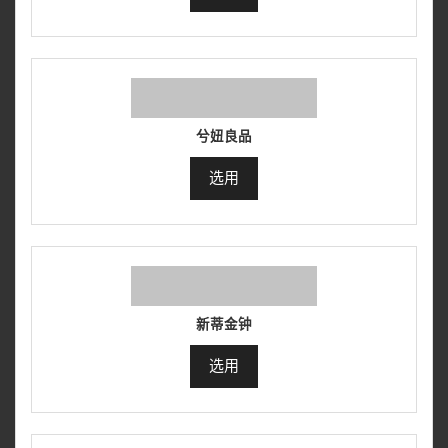
兮妞良品
选用
新蒂金钟
选用