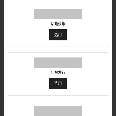
站酷快乐
选用
叶根友行
选用