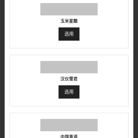
玉米星黯
选用
汉仪雪君
选用
中国茶语