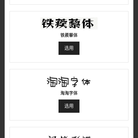
铁蒺藜体
选用
淘淘字体
选用