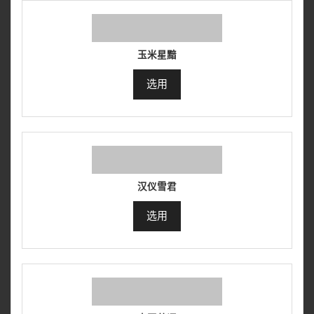
玉米星黯
选用
汉仪雪君
选用