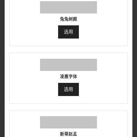
兔兔树颜
选用
凌惠字体
选用
新蒂赵孟