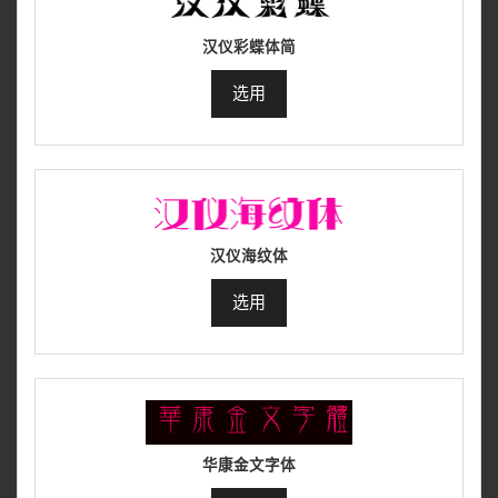
汉仪彩蝶体简
选用
汉仪海纹体
选用
华康金文字体