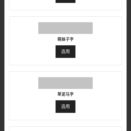
萌妹子字
选用
草泥马字
选用