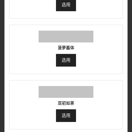
选用
菠萝酱体
选用
双初如茶
选用