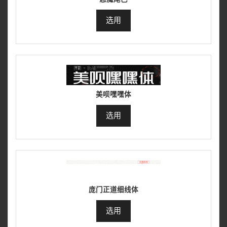
选用
美呗嘿嘿体
选用
庞门正道细线体
选用