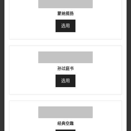
蒙纳摇扬
选用
孙过庭书
选用
经典空趣