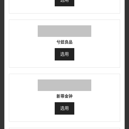
选用
兮妞良品
选用
新蒂金钟
选用