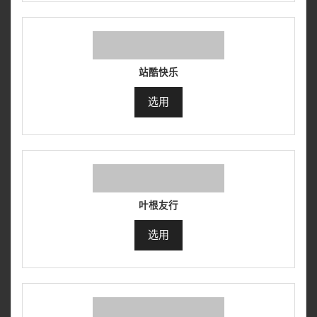
站酷快乐
选用
叶根友行
选用