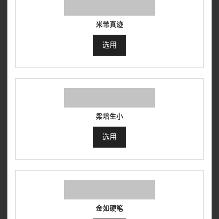
米芾真迹
选用
梁培生小
选用
金如硬笔