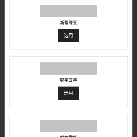
新蒂绿豆
选用
锐字云字
选用