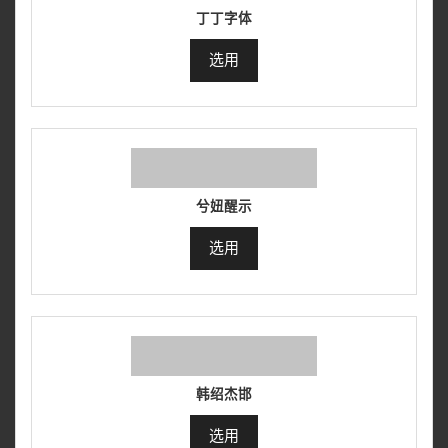
丁丁字体
选用
兮妞醒示
选用
韩绍杰邯
选用