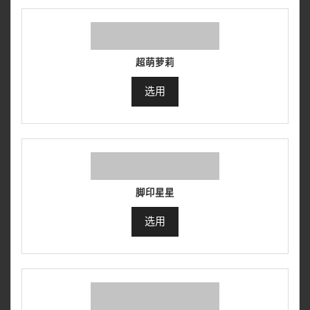
超萌萝莉
选用
脚印星星
选用