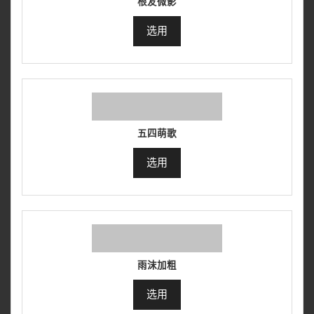
根友微影
选用
五四萌歌
选用
雨沫加粗
选用