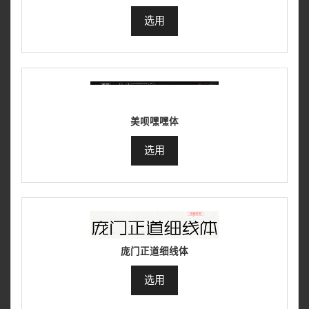
选用
美呗嘿嘿体
选用
庞门正道细线体
选用