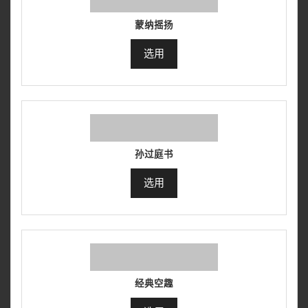
蒙纳摇扬
选用
孙过庭书
选用
经典空趣