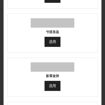
兮妞良品
选用
新蒂金钟
选用