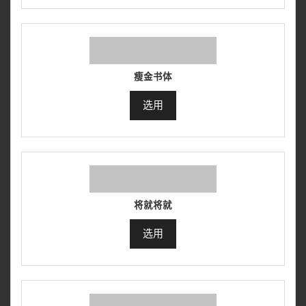
瘦金书体
选用
将就将就
选用