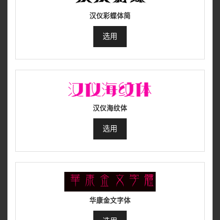
汉仪彩蝶体简
选用
汉仪海纹体
选用
华康金文字体