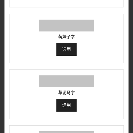
萌妹子字
选用
草泥马字
选用