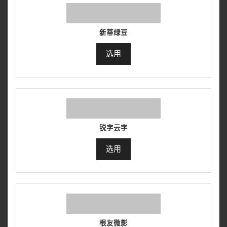
新蒂绿豆
选用
锐字云字
选用
根友微影