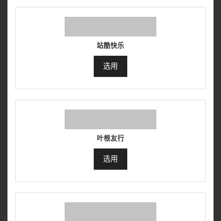
站酷快乐
选用
叶根友行
选用