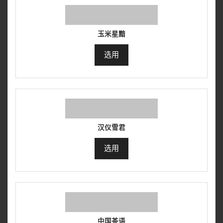
玉米星黯
选用
汉仪雪君
选用
中国茶语