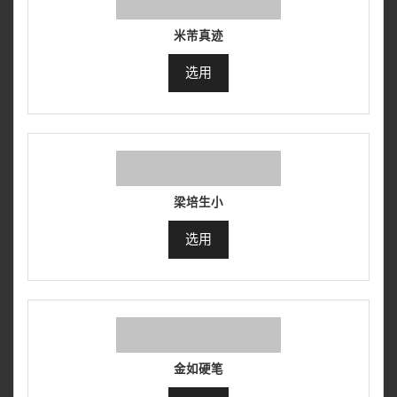
米芾真迹
选用
梁培生小
选用
金如硬笔