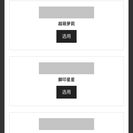
超萌萝莉
选用
脚印星星
选用