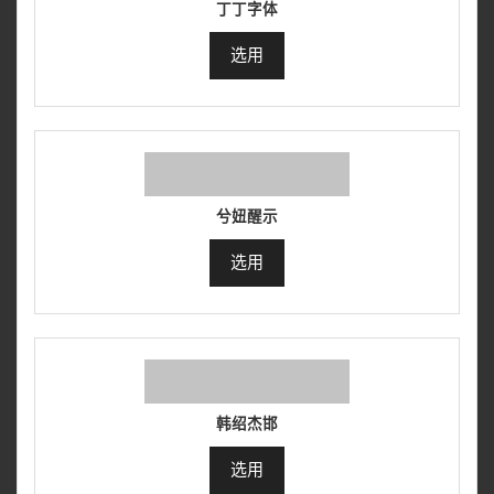
丁丁字体
选用
兮妞醒示
选用
韩绍杰邯
选用