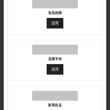
兔兔树颜
选用
凌惠字体
选用
新蒂赵孟