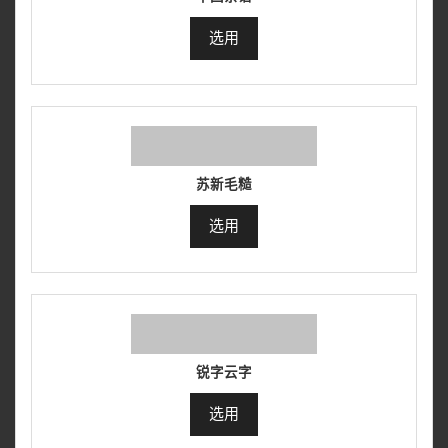
选用
苏新毛糙
选用
锐字云字
选用