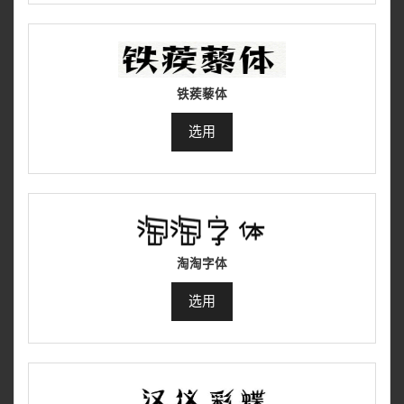
铁蒺藜体
选用
淘淘字体
选用